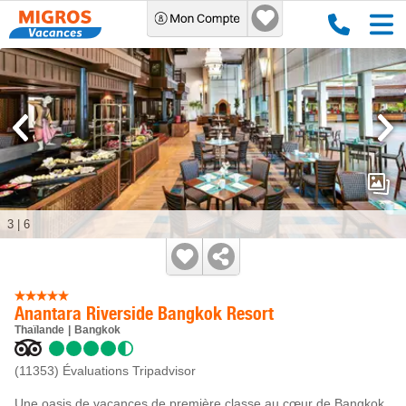
3
|
6
Anantara Riverside Bangkok Resort
Thaïlande
Bangkok
(11353)
Évaluations Tripadvisor
Une oasis de vacances de première classe au cœur de Bangkok.