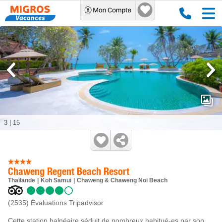
3
|
15
Chaweng Regent Beach Resort
Thaïlande
Koh Samui
Chaweng & Chaweng Noi Beach
(2535)
Évaluations Tripadvisor
Cette station balnéaire séduit de nombreux habitué-es par son