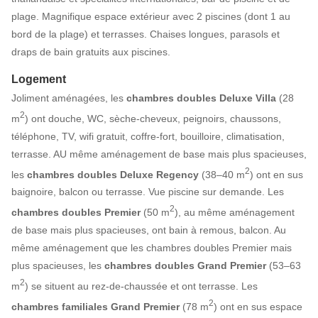
plage. Magnifique espace extérieur avec 2 piscines (dont 1 au
bord de la plage) et terrasses. Chaises longues, parasols et
draps de bain gratuits aux piscines.
Logement
Joliment aménagées, les
chambres doubles Deluxe Villa
(28
2
m
) ont douche, WC, sèche-cheveux, peignoirs, chaussons,
téléphone, TV, wifi gratuit, coffre-fort, bouilloire, climatisation,
terrasse. AU même aménagement de base mais plus spacieuses,
2
les
chambres doubles Deluxe Regency
(38–40 m
) ont en sus
baignoire, balcon ou terrasse. Vue piscine sur demande. Les
2
chambres doubles Premier
(50 m
), au même aménagement
de base mais plus spacieuses, ont bain à remous, balcon. Au
même aménagement que les chambres doubles Premier mais
plus spacieuses, les
chambres doubles Grand Premier
(53–63
2
m
) se situent au rez-de-chaussée et ont terrasse. Les
2
chambres familiales Grand Premier
(78 m
) ont en sus espace