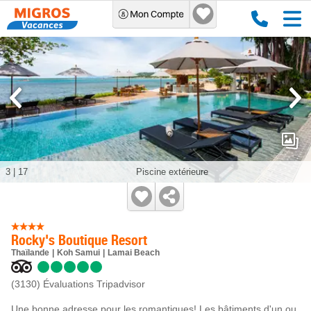
3
|
17
Piscine extérieure
Rocky's Boutique Resort
Thaïlande
Koh Samui
Lamai Beach
(3130)
Évaluations Tripadvisor
Une bonne adresse pour les romantiques! Les bâtiments d'un ou