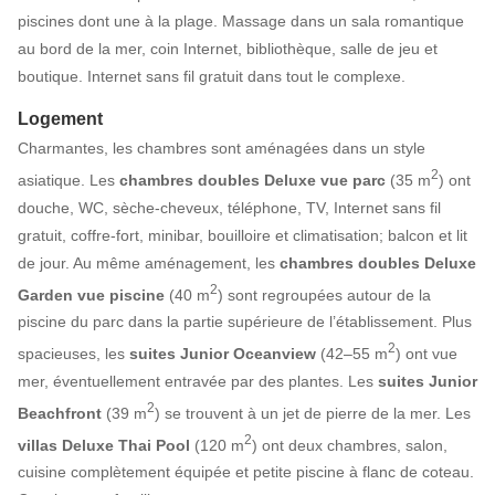
piscines dont une à la plage. Massage dans un sala romantique
au bord de la mer, coin Internet, bibliothèque, salle de jeu et
boutique. Internet sans fil gratuit dans tout le complexe.
Logement
Charmantes, les chambres sont aménagées dans un style
2
asiatique. Les
chambres doubles Deluxe vue parc
(35 m
) ont
douche, WC, sèche-cheveux, téléphone, TV, Internet sans fil
gratuit, coffre-fort, minibar, bouilloire et climatisation; balcon et lit
de jour. Au même aménagement, les
chambres doubles Deluxe
2
Garden vue piscine
(40 m
) sont regroupées autour de la
piscine du parc dans la partie supérieure de l’établissement. Plus
2
spacieuses, les
suites Junior Oceanview
(42–55 m
) ont vue
mer, éventuellement entravée par des plantes. Les
suites Junior
2
Beachfront
(39 m
) se trouvent à un jet de pierre de la mer. Les
2
villas Deluxe Thai Pool
(120 m
) ont deux chambres, salon,
cuisine complètement équipée et petite piscine à flanc de coteau.