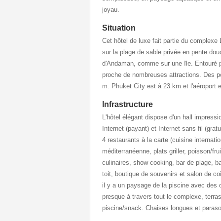
joyau.
Situation
Cet hôtel de luxe fait partie du complexe
sur la plage de sable privée en pente dou
d'Andaman, comme sur une île. Entouré pa
proche de nombreuses attractions. Des pos
m. Phuket City est à 23 km et l'aéroport 
Infrastructure
L'hôtel élégant dispose d'un hall impressi
Internet (payant) et Internet sans fil (gratu
4 restaurants à la carte (cuisine internatio
méditerranéenne, plats griller, poisson/fr
culinaires, show cooking, bar de plage, ba
toit, boutique de souvenirs et salon de coi
il y a un paysage de la piscine avec des 
presque à travers tout le complexe, terras
piscine/snack. Chaises longues et parasols