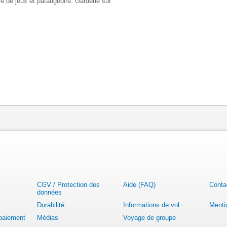
re de jeux et pataugeoire. Garderie sur
CGV / Protection des
Aide (FAQ)
Conta
données
Durabilité
Informations de vol
Menti
 paiement
Médias
Voyage de groupe