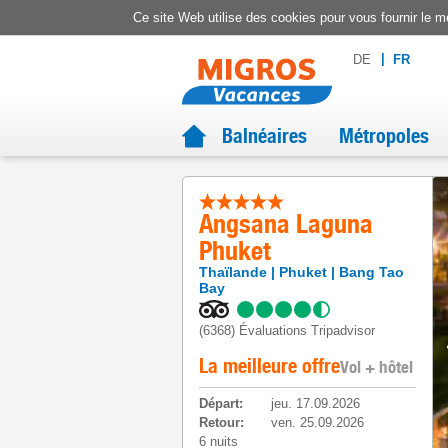
Ce site Web utilise des cookies pour vous fournir le me
DE
FR
Balnéaires
Métropoles
Angsana Laguna
Phuket
Thaïlande
Phuket
Bang Tao
Bay
(6368)
Évaluations Tripadvisor
La meilleure offre
Vol + hôtel
Départ
:
jeu. 17.09.2026
Retour
:
ven. 25.09.2026
6 nuits