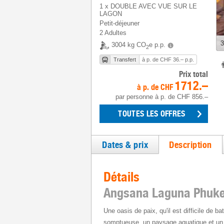
1
x
DOUBLE AVEC VUE SUR LE
LAGON
Petit-déjeuner
2 Adultes
3
3004 kg CO
e p.p.
2
Transfert
à p. de CHF 36.– p.p.
Prix total
1712.–
à p. de
CHF
par personne
à p. de
CHF 856.–
TOUTES LES OFFRES
Dates & prix
Description
Détails
Angsana Laguna Phuke
Une oasis de paix, qu'il est difficile de b
somptueuse, un paysage aquatique et un