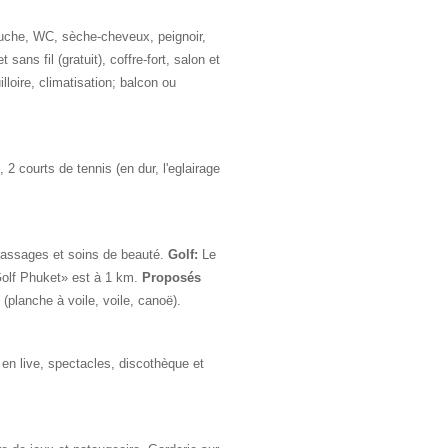
uche, WC, sèche-cheveux, peignoir,
 sans fil (gratuit), coffre-fort, salon et
loire, climatisation; balcon ou
 2 courts de tennis (en dur, l'eglairage
ssages et soins de beauté.
Golf:
Le
Golf Phuket» est à 1 km.
Proposés
(planche à voile, voile, canoë).
n live, spectacles, discothèque et