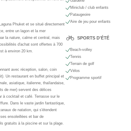
Garderie
Miniclub / club enfants
Pataugeoire
Aire de jeu pour enfants
 Laguna Phuket et se situé directement
ce, entre un lagon et la mer
r la nature, calme et central, mais
SPORTS D'ÉTÉ
sibilités d'achat sont offertes à 700
Beach-volley
est à environ 20 km.
Tennis
Terrain de golf
onnant avec réception, salon, coin
Vélos
it). Un restaurant en buffet principal et
Programme sportif
nale, asiatique, italienne, thaïlandaise,
uits de mer) servent des délices
r à cocktail et café. Terrasse sur le
ffure. Dans le vaste jardin fantastique,
canaux de natation, qui s'étendent
ses ensoleillées et bar de
 gratuits à la piscine et sur la plage.