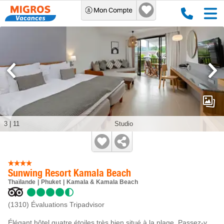
3
|
11
Studio
Sunwing Resort Kamala Beach
Thaïlande
Phuket
Kamala & Kamala Beach
(1310)
Évaluations Tripadvisor
Élégant hôtel quatre étoiles très bien situé à la plage. Passez-y