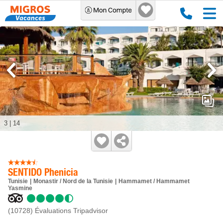
3
|
14
SENTIDO Phenicia
Tunisie
Monastir / Nord de la Tunisie
Hammamet / Hammamet
Yasmine
(10728)
Évaluations Tripadvisor