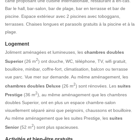
carte proposant une cuisine internationale, restaurant à en-cas.
Bar le hall, bar-salon, bar de plage, bar en terrasse et bar de
piscine. Espace extérieur avec 2 piscines avec toboggans,
terrasses. Chaises longues et parasols gratuits à la piscine et à la
plage.
Logement
Joliment aménagées et lumineuses, les
chambres doubles
2
Superior
(26 m
) ont douche, WC, téléphone, TV, wifi gratuit,
bouilloire, minibar, coffre-fort, climatisation, balcon ou terrasse
vue parc. Vue mer sur demande. Au même aménagement, les
2
chambres doubles Deluxe
(26 m
) sont rénovées. Les
suites
2
Prestige
(36 m
), au même aménagement que les chambres
doubles Superior, ont en plus un espace chambre-salon
visuellement séparé ainsi que peignoirs, chaussons et bouilloire.
Au même aménagement que les suites Prestige, les
suites
2
Senior
(52 m
) sont plus spacieuses.
Activités et bien-être gratuits