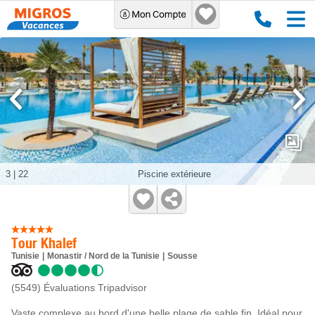
3
|
22
Piscine extérieure
Tour Khalef
Tunisie
Monastir / Nord de la Tunisie
Sousse
(5549)
Évaluations Tripadvisor
Vaste complexe au bord d'une belle plage de sable fin. Idéal pour