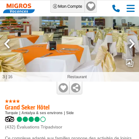
3
|
16
Restaurant
Grand Seker Hôtel
Turquie
Antalya & ses environs
Side
(432)
Évaluations Tripadvisor
Ce complexe adapté aux familles propose des activités de loisirs