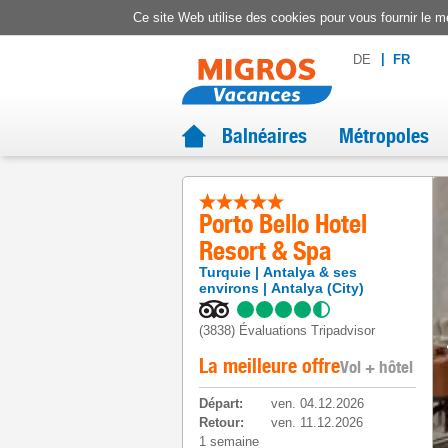
Ce site Web utilise des cookies pour vous fournir le me
DE
FR
Balnéaires
Métropoles
Porto Bello Hotel
Resort & Spa
Turquie
Antalya & ses
environs
Antalya (City)
(3838)
Évaluations Tripadvisor
La meilleure offre
Vol + hôtel
Départ
:
ven. 04.12.2026
Retour
:
ven. 11.12.2026
1 semaine