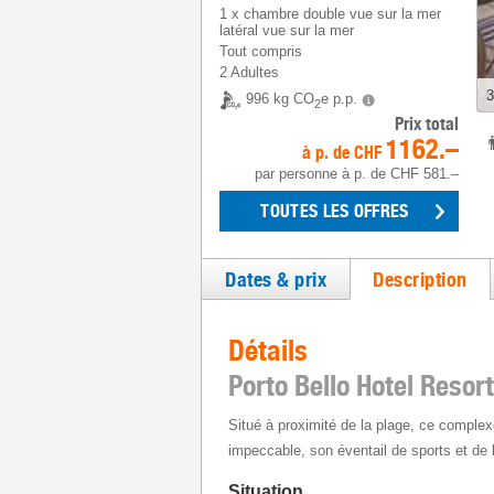
1
x
chambre double vue sur la mer
latéral vue sur la mer
Tout compris
2 Adultes
3
996 kg CO
e p.p.
2
Prix total
1162.–
à p. de
CHF
par personne
à p. de
CHF 581.–
TOUTES LES OFFRES
Dates & prix
Description
Détails
Porto Bello Hotel Resor
Situé à proximité de la plage, ce complexe
impeccable, son éventail de sports et de l
Situation