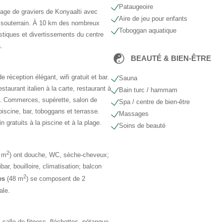
Pataugeoire
plage de graviers de Konyaalti avec
Aire de jeu pour enfants
e souterrain. À 10 km des nombreux
Toboggan aquatique
stiques et divertissements du centre
.
BEAUTÉ & BIEN-ÊTRE
réception élégant, wifi gratuit et bar.
Sauna
estaurant italien à la carte, restaurant à
Bain turc / hammam
ar. Commerces, supérette, salon de
Spa / centre de bien-être
iscine, bar, toboggans et terrasse.
Massages
 gratuits à la piscine et à la plage.
Soins de beauté
2
 m
) ont douche, WC, sèche-cheveux;
ibar, bouilloire, climatisation; balcon
2
es
(48 m
) se composent de 2
ale.
salle de fitness, fléchettes, pétanque,