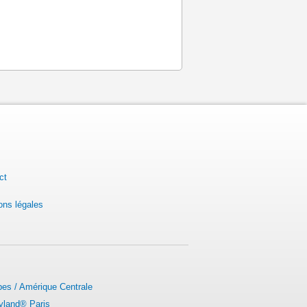
ct
ons légales
bes / Amérique Centrale
yland® Paris