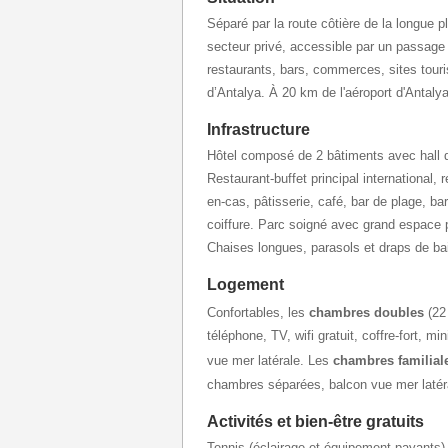
Séparé par la route côtière de la longue 
secteur privé, accessible par un passag
restaurants, bars, commerces, sites touri
d’Antalya. À 20 km de l'aéroport d'Antalya
Infrastructure
Hôtel composé de 2 bâtiments avec hall de 
Restaurant-buffet principal international, r
en-cas, pâtisserie, café, bar de plage, b
coiffure. Parc soigné avec grand espace p
Chaises longues, parasols et draps de bain
Logement
Confortables, les
chambres doubles
(22
téléphone, TV, wifi gratuit, coffre-fort, min
vue mer latérale. Les
chambres familial
chambres séparées, balcon vue mer latér
Activités et bien-être gratuits
Tennis (éclairage et équipement payants), 