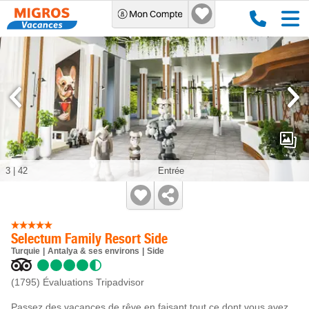
3
|
42
Entrée
Selectum Family Resort Side
Turquie
Antalya & ses environs
Side
(1795)
Évaluations Tripadvisor
Passez des vacances de rêve en faisant tout ce dont vous avez