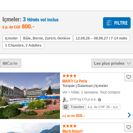
Içmeler:
3
Hôtels vol inclus
FILTRE
800
.-
à p. de
CHF
Içmeler
Bâle, Berne, Zurich, Genève
12.08.26 – 08.06.27 / 7-14 nuits
1 Chambre, 2 Adultes
Carte
Les plus prisées
MARTI La Perla
Turquie | Dalaman | Içmeler
Vol + hôtel
,
1 semaine
, Tout compris
1070 kg CO
e p.p.
2
Transfert
à p. de CHF 28.– p.p.
850.–
à p. de
CHF
Marti Resort