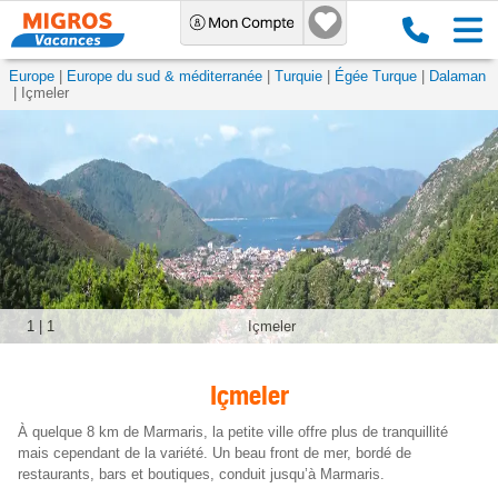
Europe
Europe du sud & méditerranée
Turquie
Égée Turque
Dalaman
Içmeler
1
|
1
Içmeler
Içmeler
À quelque 8 km de Marmaris, la petite ville offre plus de tranquillité
mais cependant de la variété. Un beau front de mer, bordé de
restaurants, bars et boutiques, conduit jusqu’à Marmaris.