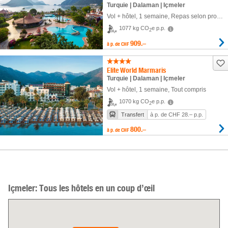
Turquie | Dalaman | Içmeler
Vol + hôtel
,
1 semaine
, Repas selon programme
1077 kg CO
e p.p.
2
909.–
à p. de
CHF
Elite World Marmaris
Turquie | Dalaman | Içmeler
Vol + hôtel
,
1 semaine
, Tout compris
1070 kg CO
e p.p.
2
Transfert
à p. de CHF 28.– p.p.
800.–
à p. de
CHF
Içmeler: Tous les hôtels en un coup d’œil