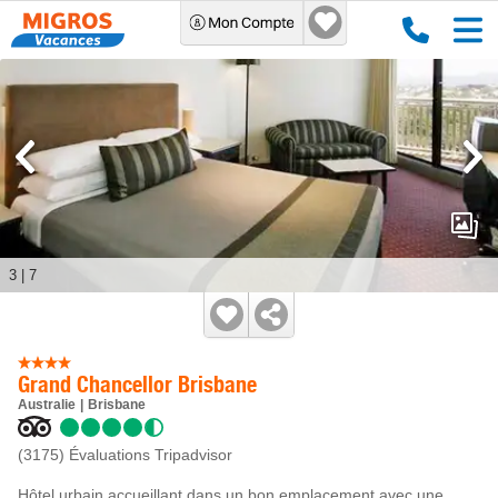
3
|
7
Grand Chancellor Brisbane
Australie
Brisbane
(3175)
Évaluations Tripadvisor
Hôtel urbain accueillant dans un bon emplacement avec une