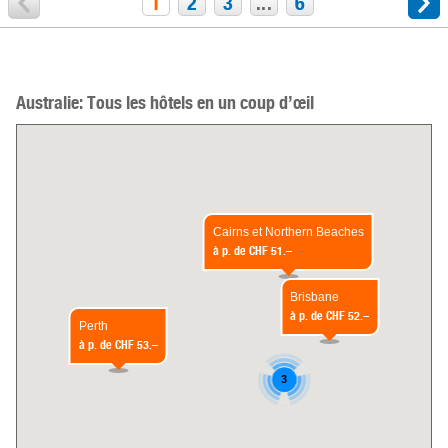
1
2
3
...
6
Australie: Tous les hôtels en un coup d’œil
Cairns et Northern Beaches
à p. de
CHF 51.–
Brisbane
à p. de
CHF 52.–
Perth
à p. de
CHF 53.–
3