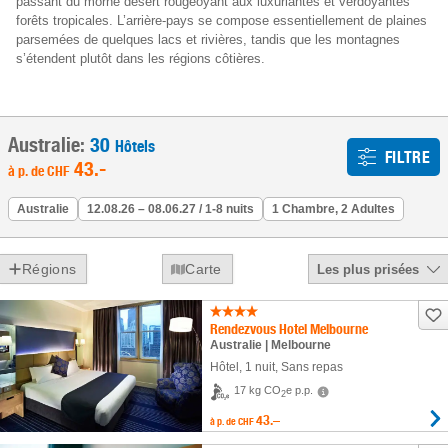
passant du morne désert rougeoyant aux luxuriantes et verdoyantes
forêts tropicales. L’arrière-pays se compose essentiellement de plaines
parsemées de quelques lacs et rivières, tandis que les montagnes
s’étendent plutôt dans les régions côtières.
Australie:
30
Hôtels
FILTRE
43
.-
à p. de
CHF
Australie
12.08.26 – 08.06.27 / 1-8 nuits
1 Chambre, 2 Adultes
Régions
Carte
Les plus prisées
Rendezvous Hotel Melbourne
Australie | Melbourne
Hôtel
,
1 nuit
, Sans repas
17 kg CO
e p.p.
2
43.–
à p. de
CHF