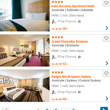
Oaks Horizons Apartment Hotel
Australie | Adélaïde | Adelaide
Hôtel
,
1 nuit
, Sans repas
17 kg CO
e p.p.
2
50.–
à p. de
CHF
Grand Chancellor Brisbane
Australie | Brisbane
Hôtel
,
1 nuit
, Sans repas
20 kg CO
e p.p.
2
53.–
à p. de
CHF
Rydges World Square Sydney
Australie | Sydney | Central Sydney
Hôtel
,
1 nuit
, Sans repas
22 kg CO
e p.p.
2
69.–
à p. de
CHF