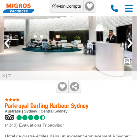
3
|
11
Parkroyal Darling Harbour Sydney
Australie
Sydney
Central Sydney
(4349)
Évaluations Tripadvisor
Hôtel de quatre étoiles dans un excellent emplacement à Sydney.