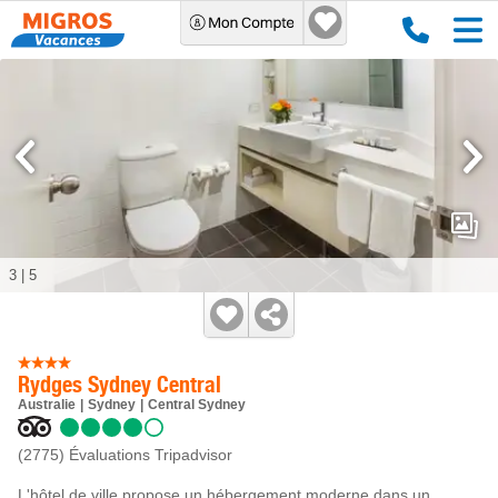
3
|
5
Rydges Sydney Central
Australie
Sydney
Central Sydney
(2775)
Évaluations Tripadvisor
L'hôtel de ville propose un hébergement moderne dans un