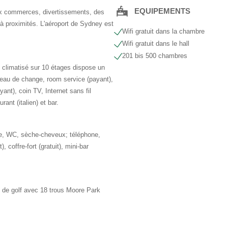
EQUIPEMENTS
x commerces, divertissements, des
 à proximités. L'aéroport de Sydney est
Wifi gratuit dans la chambre
Wifi gratuit dans le hall
201 bis 500 chambres
es climatisé sur 10 étages dispose un
reau de change, room service (payant),
ant), coin TV, Internet sans fil
rant (italien) et bar.
e, WC, sèche-cheveux; téléphone,
, coffre-fort (gratuit), mini-bar
n de golf avec 18 trous Moore Park