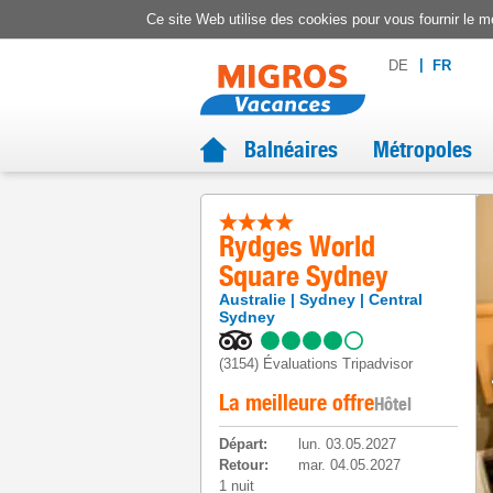
Ce site Web utilise des cookies pour vous fournir le me
DE
FR
Balnéaires
Métropoles
Rydges World
Square Sydney
Australie
Sydney
Central
Sydney
(3154)
Évaluations Tripadvisor
La meilleure offre
Hôtel
Départ
:
lun. 03.05.2027
Retour
:
mar. 04.05.2027
1 nuit