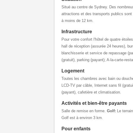
Situé au centre de Sydney. Des nombreu
attractions et des transports publics sont
à moins de 12 km.
Infrastructure
Pour votre confort l'hôtel de quatre étoil
hall de réception (assurée 24 heures), bu
blanchisserie et service de repassage (pay
(gratuit), parking (payant); A-la-carte-restau
Logement
Toutes les chambres avec bain ou douch
LCD-TV par câble, Internet sans fil (gratuit)
(payant), cafetière et climatisation.
Activités et bien-être payants
Salle de remise en forme.
Golf:
Le terrai
Golf est à environ 3 km.
Pour enfants