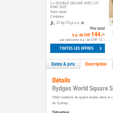
1
x
DOUBLE DELUXE AVEC LIT
KING SIZE
Sans repas
2 Adultes
3
22 kg CO
e p.p.
2
Prix total
144.–
à p. de
CHF
par personne
à p. de
CHF 72.–
TOUTES LES OFFRES
Dates & prix
Description
Détails
Rydges World Square 
Hôtel moderne de quatre étoiles dans le 
de Sydney.
Situation