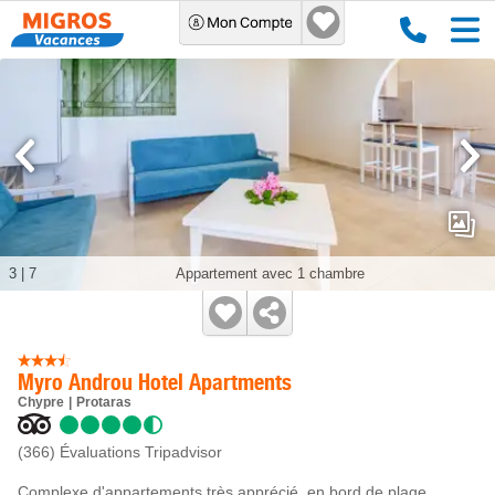
3
|
7
Appartement avec 1 chambre
Myro Androu Hotel Apartments
Chypre
Protaras
(366)
Évaluations Tripadvisor
Complexe d'appartements très apprécié, en bord de plage.