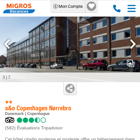
3
|
7
a&o Copenhagen Nørrebro
Danemark
Copenhague
(582)
Évaluations Tripadvisor
Cet hôtel citadin moderne et modeste offre un hébergement dans