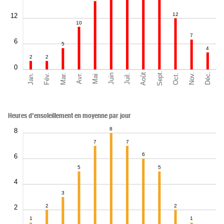
12
12
10
7
6
5
4
2
2
0
Sept.
Déc.
Août
Nov.
Jan.
Oct.
Mar.
Fév.
Juil.
Juin
Avr.
Mai
Heures d'ensoleillement en moyenne par jour
8
8
7
7
6
6
5
5
4
3
2
2
2
1
1