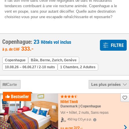
il fait bon vivre dans cette ville regorgeant de bars et restaurants
tendances contribuant à une vie nocturne animée. Copenhague a le
vent en poupe, sans pour autant décoiffer. Quelle autre destination
choisiriez-vous pour une escapade rafraîchissante et reposante?
Copenhague:
23
Hôtels vol inclus
FILTRE
333
.-
à p. de
CHF
Copenhague
Bâle, Berne, Zurich, Genève
10.08.26 – 06.06.27 / 2-10 nuits
1 Chambre, 2 Adultes
Carte
Les plus prisées
Bestseller
Hôtel Tivoli
Danemark | Copenhague
Vol + hôtel
,
2 nuits
, Sans repas
450 kg CO
e p.p.
2
372.–
à p. de
CHF