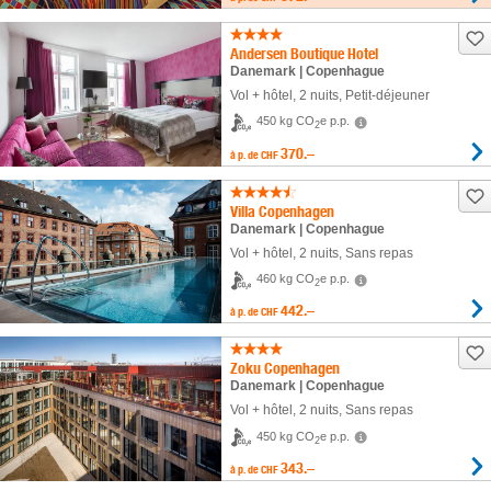
Andersen Boutique Hotel
Danemark | Copenhague
Vol + hôtel
,
2 nuits
, Petit-déjeuner
450 kg CO
e p.p.
2
370.–
à p. de
CHF
Villa Copenhagen
Danemark | Copenhague
Vol + hôtel
,
2 nuits
, Sans repas
460 kg CO
e p.p.
2
442.–
à p. de
CHF
Zoku Copenhagen
Danemark | Copenhague
Vol + hôtel
,
2 nuits
, Sans repas
450 kg CO
e p.p.
2
343.–
à p. de
CHF