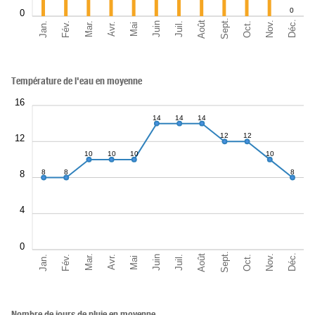
0
0
Sept.
Déc.
Août
Nov.
Jan.
Oct.
Mar.
Fév.
Juil.
Juin
Avr.
Mai
Température de l'eau en moyenne
16
14
14
14
12
12
12
10
10
10
10
8
8
8
8
4
0
Sept.
Déc.
Août
Nov.
Jan.
Oct.
Mar.
Fév.
Juil.
Juin
Avr.
Mai
Nombre de jours de pluie en moyenne