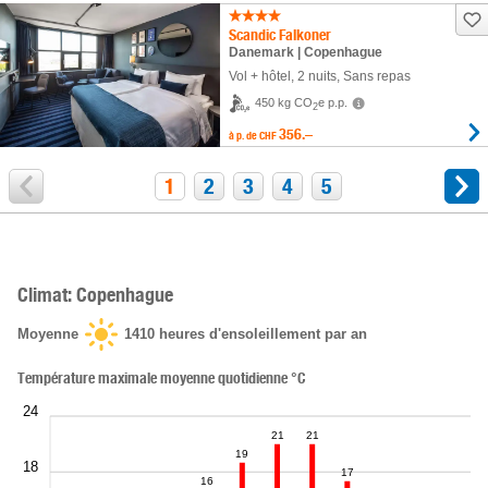
Scandic Falkoner
Danemark | Copenhague
Vol + hôtel
,
2 nuits
, Sans repas
450 kg CO
e p.p.
2
356.–
à p. de
CHF
1
2
3
4
5
Climat: Copenhague
Moyenne
1410
heures d'ensoleillement par an
Température maximale moyenne quotidienne °C
24
21
21
19
18
17
16