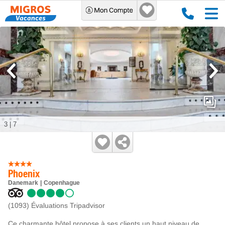
3
|
7
Phoenix
Danemark
Copenhague
(1093)
Évaluations Tripadvisor
Ce charmante hôtel propose à ses clients un haut niveau de