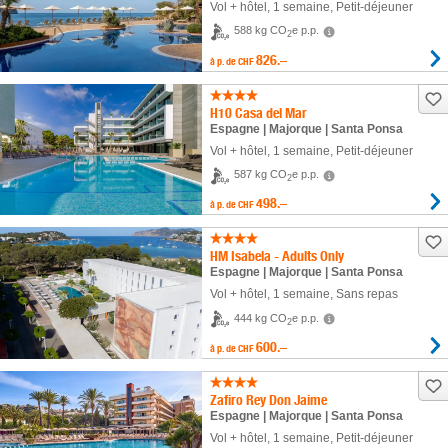
Vol + hôtel
,
1 semaine
, Petit-déjeuner
588 kg CO
e p.p.
2
826.–
à p. de
CHF
H10 Casa del Mar
Espagne | Majorque | Santa Ponsa
Vol + hôtel
,
1 semaine
, Petit-déjeuner
587 kg CO
e p.p.
2
498.–
à p. de
CHF
HM Isabela - Adults Only
Espagne | Majorque | Santa Ponsa
Vol + hôtel
,
1 semaine
, Sans repas
444 kg CO
e p.p.
2
600.–
à p. de
CHF
Zafiro Rey Don Jaime
Espagne | Majorque | Santa Ponsa
Vol + hôtel
,
1 semaine
, Petit-déjeuner