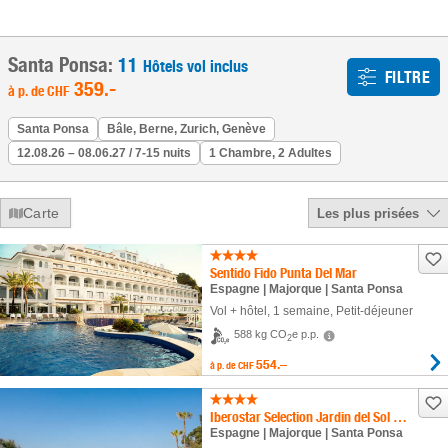
Santa Ponsa:
11
Hôtels vol inclus
FILTRE
359
.-
à p. de
CHF
Santa Ponsa
Bâle, Berne, Zurich, Genève
12.08.26 – 08.06.27 / 7-15 nuits
1 Chambre, 2 Adultes
Carte
Les plus prisées
Sentido Fido Punta Del Mar
Espagne | Majorque | Santa Ponsa
Vol + hôtel
,
1 semaine
, Petit-déjeuner
588 kg CO
e p.p.
2
554.–
à p. de
CHF
Iberostar Selection Jardin del Sol Suites
Espagne | Majorque | Santa Ponsa