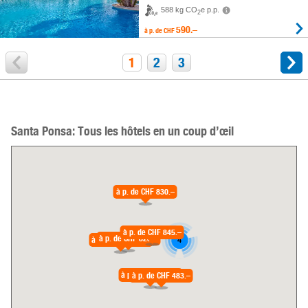
588 kg CO
e p.p.
2
590.–
à p. de
CHF
1
2
3
Santa Ponsa: Tous les hôtels en un coup d’œil
à p. de
CHF 830.–
à p. de
CHF 845.–
à p. de
CHF 826.–
à p. de
CHF 554.–
4
à p. de
CHF 359.–
à p. de
CHF 483.–