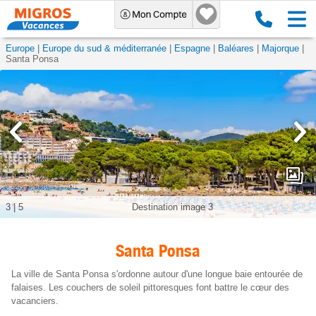
Europe
Europe du sud & méditerranée
Espagne
Baléares
Majorque
Santa Ponsa
3
|
5
Destination image 3
Santa Ponsa
La ville de Santa Ponsa s'ordonne autour d'une longue baie entourée de
falaises. Les couchers de soleil pittoresques font battre le cœur des
vacanciers.