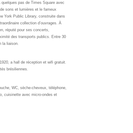
 à quelques pas de Times Square avec
de sons et lumières et le fameux
w York Public Library, construite dans
raordinaire collection d’ouvrages. À
, réputé pour ses concerts,
imité des transports publics. Entre 30
 la liaison.
920, a hall de réception et wifi gratuit.
tés brésiliennes.
ouche, WC, sèche-cheveux, téléphone,
rigo, cuisinette avec micro-ondes et