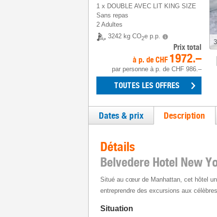
1
x
DOUBLE AVEC LIT KING SIZE
Sans repas
2 Adultes
3242 kg CO
e p.p.
2
3
Prix total
1972.–
à p. de
CHF
par personne
à p. de
CHF 986.–
TOUTES LES OFFRES
Dates & prix
Description
Détails
Belvedere Hotel New Y
Situé au cœur de Manhattan, cet hôtel un 
entreprendre des excursions aux célèbres
Situation