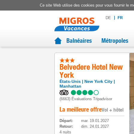
Ce site Web utilise des cookies pour vous fournir le me
DE
FR
Balnéaires
Métropoles
Belvedere Hotel New
York
États-Unis
New York City
Manhattan
(6663)
Évaluations Tripadvisor
La meilleure offre
Vol + hôtel
Départ
:
mar. 19.01.2027
Retour
:
dim. 24.01.2027
4 nuits