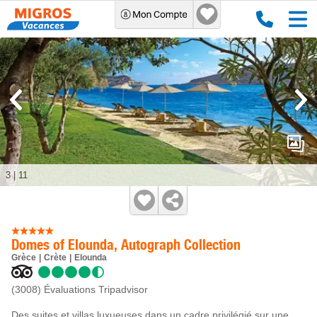
3
|
11
Domes of Elounda, Autograph Collection
Grèce
Crète
Elounda
(3008)
Évaluations Tripadvisor
Des suites et villas luxueuses dans un cadre privilégié sur une