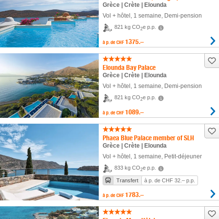
Grèce | Crète | Elounda
Vol + hôtel
,
1 semaine
, Demi-pension
821 kg CO
e p.p.
2
1375.–
à p. de
CHF
Elounda Bay Palace
Grèce | Crète | Elounda
Vol + hôtel
,
1 semaine
, Demi-pension
821 kg CO
e p.p.
2
1089.–
à p. de
CHF
Phaea Blue Palace member of SLH
Grèce | Crète | Elounda
Vol + hôtel
,
1 semaine
, Petit-déjeuner
833 kg CO
e p.p.
2
Transfert
à p. de CHF 32.– p.p.
1783.–
à p. de
CHF