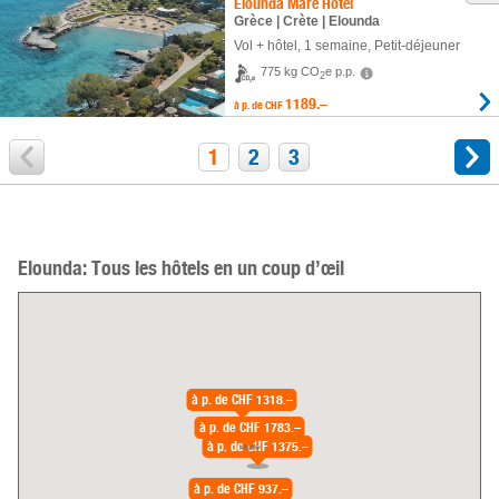
Elounda Mare Hôtel
Grèce | Crète | Elounda
Vol + hôtel
,
1 semaine
, Petit-déjeuner
775 kg CO
e p.p.
2
1189.–
à p. de
CHF
1
2
3
Elounda: Tous les hôtels en un coup d’œil
à p. de
CHF 1318.–
à p. de
CHF 1783.–
à p. de
CHF 1375.–
à p. de
CHF 937.–