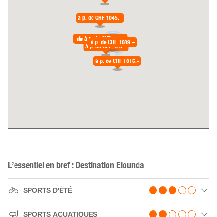
à p. de
CHF 1045.–
à p. de
CHF 757.–
à p. de
CHF 1089.–
3
à p. de
CHF 828.–
à p. de
CHF 1815.–
L’essentiel en bref : Destination Elounda
SPORTS D'ÉTÉ
SPORTS AQUATIQUES