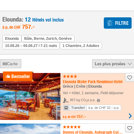
Elounda:
12
Hôtels vol inclus
FILTRE
757
.-
à p. de
CHF
Elounda
Bâle, Berne, Zurich, Genève
10.08.26 – 06.06.27 / 7-21 nuits
1 Chambre, 2 Adultes
Carte
Les plus prisées
Bestseller
Elounda Water Park Residence Hotel
Grèce | Crète | Elounda
Vol + hôtel
,
1 semaine
, Petit-déjeuner
857 kg CO
e p.p.
2
Transfert
à p. de CHF 32.– p.p.
757.–
à p. de
CHF
Domes of Elounda, Autograph Collection