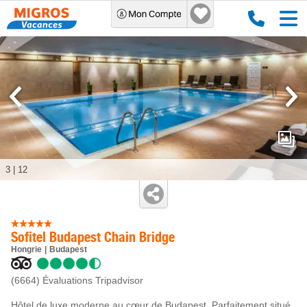
3
|
12
Sofitel Budapest Chain Bridge
Hongrie
Budapest
(6664)
Évaluations Tripadvisor
Hôtel de luxe moderne au cœur de Budapest. Parfaitement situé