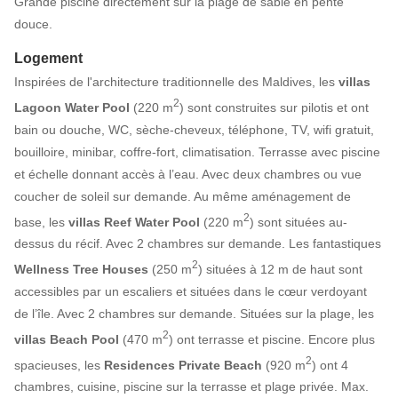
Grande piscine directement sur la plage de sable en pente
douce.
Logement
Inspirées de l'architecture traditionnelle des Maldives, les
villas
2
Lagoon Water Pool
(220 m
) sont construites sur pilotis et ont
bain ou douche, WC, sèche-cheveux, téléphone, TV, wifi gratuit,
bouilloire, minibar, coffre-fort, climatisation. Terrasse avec piscine
et échelle donnant accès à l’eau. Avec deux chambres ou vue
coucher de soleil sur demande. Au même aménagement de
2
base, les
villas Reef Water Pool
(220 m
) sont situées au-
dessus du récif. Avec 2 chambres sur demande. Les fantastiques
2
Wellness Tree Houses
(250 m
) situées à 12 m de haut sont
accessibles par un escaliers et situées dans le cœur verdoyant
de l’île. Avec 2 chambres sur demande. Situées sur la plage, les
2
villas Beach Pool
(470 m
) ont terrasse et piscine. Encore plus
2
spacieuses, les
Residences Private Beach
(920 m
) ont 4
chambres, cuisine, piscine sur la terrasse et plage privée. Max.