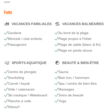
*****
Faits
VACANCES FAMILIALES
VACANCES BALNÉAIRES
Garderie
Au bord de la plage
Miniclub / club enfants
Plage propre à l'hôtel
Pataugeoire
Plage de sable (blanc & fin)
Plage en pente douce
SPORTS AQUATIQUE
BEAUTÉ & BIEN-ÊTRE
Centre de plongée
Sauna
Snorkeling
Bain turc / hammam
Canoë / kayak
Spa / centre de bien-être
Voile / catamaran
Massages
Ski nautique / Wakeboard
Soins de beauté
Planche à voile
Yoga
Kitesurf