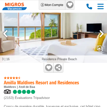
3
|
16
Residence Private Beach
Amilla Maldives Resort and Residences
Maldives
Atoll de Baa
(2153)
Évaluations Tripadvisor
Conçu de manière durable, luxueuse et exclusive, cet hôtel cinq