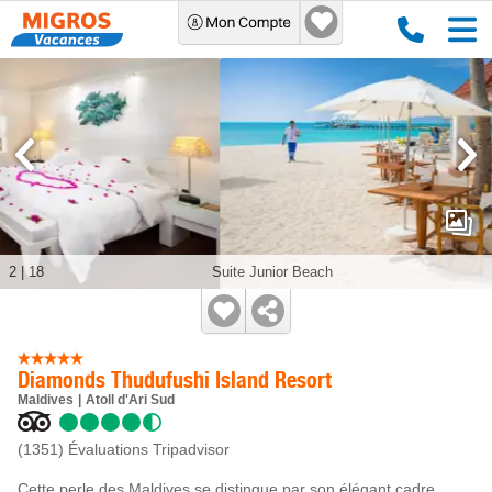
2
|
18
Suite Junior Beach
Diamonds Thudufushi Island Resort
Maldives
Atoll d'Ari Sud
(1351)
Évaluations Tripadvisor
Cette perle des Maldives se distingue par son élégant cadre