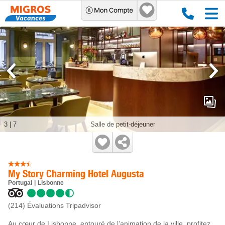
3
|
7
Salle de petit-déjeuner
My Story Charming Hotel Augusta
Portugal
Lisbonne
(214)
Évaluations Tripadvisor
Au cœur de Lisbonne, entouré de l’animation de la ville, profitez