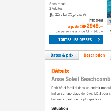
Sans repas
2 Adultes
2278 kg CO
e p.p.
2
Prix total
3
2949.–
à p. de
CHF
par personne
à p. de
CHF 1475.–
TOUTES LES OFFRES
Dates & prix
Description
Détails
Anse Soleil Beachcomb
Petit hôtel familial dans un endroit tranqu
Indien sur une plage de rêve. Idéal pour 
baigner et pratiquer la plongée libre.
Situation