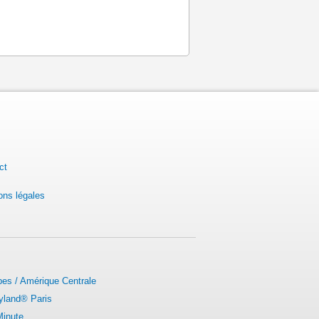
ct
ons légales
bes / Amérique Centrale
yland® Paris
Minute