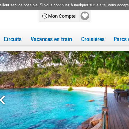
illeur service possible. Si vous continuez à naviguer sur le site, vous accepte
Circuits
Vacances en train
Croisières
Parcs 