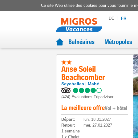
Ce site Web utilise des cookies pour vous fournir le me
DE
FR
Balnéaires
Métropoles
Anse Soleil
Beachcomber
Seychelles
Mahé
(424)
Évaluations Tripadvisor
La meilleure offre
Vol + hôtel
Départ
:
lun. 18.01.2027
Retour
:
mer. 27.01.2027
1 semaine
1
x
Chalet