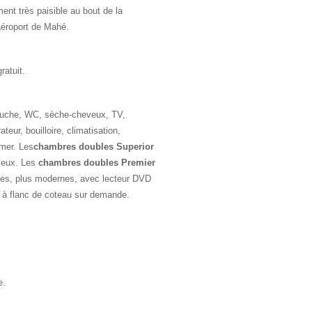
nt très paisible au bout de la
aéroport de Mahé.
ratuit.
ouche, WC, sèche-cheveux, TV,
rateur, bouilloire, climatisation,
 mer. Les
chambres doubles Superior
eveux. Les
chambres doubles Premier
des, plus modernes, avec lecteur DVD
à flanc de coteau sur demande.
e.