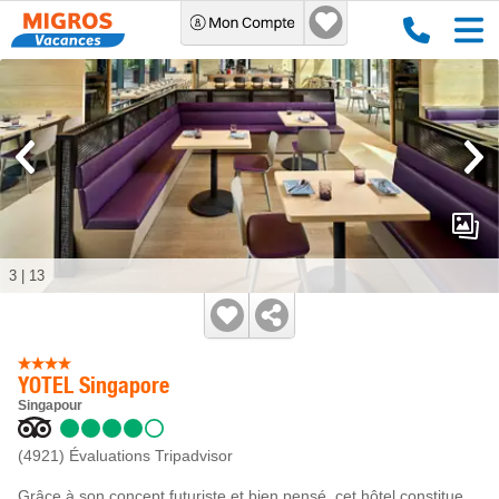
3
|
13
YOTEL Singapore
Singapour
(4921)
Évaluations Tripadvisor
Grâce à son concept futuriste et bien pensé, cet hôtel constitue