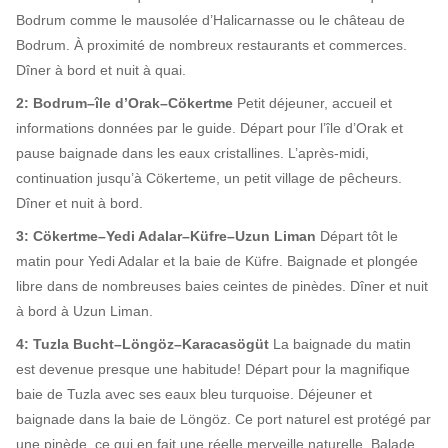
Bodrum comme le mausolée d’Halicarnasse ou le château de
Bodrum. À proximité de nombreux restaurants et commerces.
Dîner à bord et nuit à quai.
2: Bodrum–île d’Orak–Cökertme
Petit déjeuner, accueil et
informations données par le guide. Départ pour l’île d’Orak et
pause baignade dans les eaux cristallines. L’après-midi,
continuation jusqu’à Cökerteme, un petit village de pêcheurs.
Dîner et nuit à bord.
3: Cökertme–Yedi Adalar–Küfre–Uzun Liman
Départ tôt le
matin pour Yedi Adalar et la baie de Küfre. Baignade et plongée
libre dans de nombreuses baies ceintes de pinèdes. Dîner et nuit
à bord à Uzun Liman.
4: Tuzla Bucht–Löngöz–Karacasögüt
La baignade du matin
est devenue presque une habitude! Départ pour la magnifique
baie de Tuzla avec ses eaux bleu turquoise. Déjeuner et
baignade dans la baie de Löngöz. Ce port naturel est protégé par
une pinède, ce qui en fait une réelle merveille naturelle. Balade