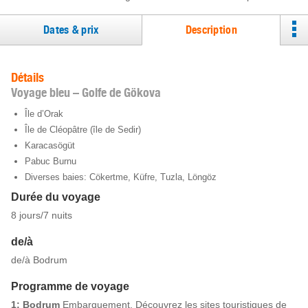
Dates & prix
Description
Détails
Voyage bleu – Golfe de Gökova
Île d’Orak
Île de Cléopâtre (île de Sedir)
Karacasögüt
Pabuc Burnu
Diverses baies: Cökertme, Küfre, Tuzla, Löngöz
Durée du voyage
8 jours/7 nuits
de/à
de/à Bodrum
Programme de voyage
1: Bodrum
Embarquement. Découvrez les sites touristiques de