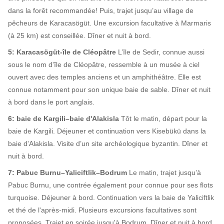
dans la forêt recommandée! Puis, trajet jusqu’au village de
pêcheurs de Karacasögüt. Une excursion facultative à Marmaris
(à 25 km) est conseillée. Dîner et nuit à bord.
5: Karacasögüt-île de Cléopâtre
L’île de Sedir, connue aussi
sous le nom d'île de Cléopâtre, ressemble à un musée à ciel
ouvert avec des temples anciens et un amphithéâtre. Elle est
connue notamment pour son unique baie de sable. Dîner et nuit
à bord dans le port anglais.
6: baie de Kargili–baie d'Alakisla
Tôt le matin, départ pour la
baie de Kargili. Déjeuner et continuation vers Kisebükü dans la
baie d'Alakisla. Visite d’un site archéologique byzantin. Dîner et
nuit à bord.
7: Pabuc Burnu–Yaliciftlik–Bodrum
Le matin, trajet jusqu’à
Pabuc Burnu, une contrée également pour connue pour ses flots
turquoise. Déjeuner à bord. Continuation vers la baie de Yaliciftlik
et thé de l'après-midi. Plusieurs excursions facultatives sont
proposées. Trajet en soirée jusqu'à Bodrum. Dîner et nuit à bord.