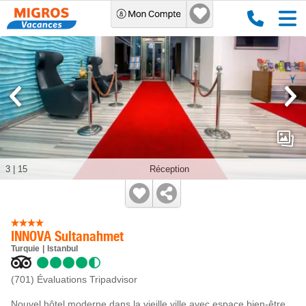
3
|
15
Réception
INNOVA Sultanahmet
Turquie
Istanbul
(701)
Évaluations Tripadvisor
Nouvel hôtel moderne dans la vieille ville avec espace bien-être.