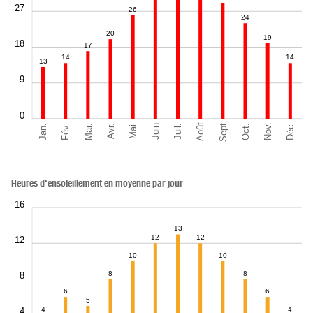
27
26
24
20
19
18
17
14
14
13
9
0
Sept.
Déc.
Août
Nov.
Jan.
Oct.
Mar.
Fév.
Juil.
Juin
Avr.
Mai
Heures d'ensoleillement en moyenne par jour
16
13
12
12
12
10
10
8
8
8
6
6
5
4
4
4