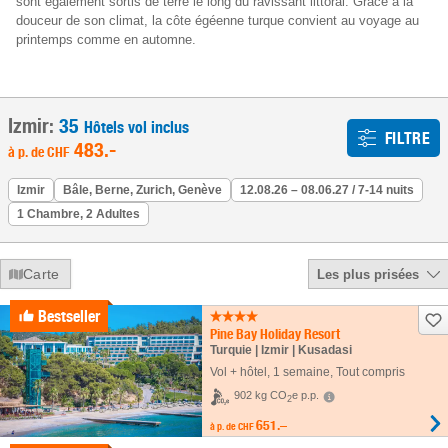
sont également sortis de terre le long du ravissant littoral. Grâce à la
douceur de son climat, la côte égéenne turque convient au voyage au
printemps comme en automne.
Izmir:
35
Hôtels vol inclus
FILTRE
483
.-
à p. de
CHF
Izmir
Bâle, Berne, Zurich, Genève
12.08.26 – 08.06.27 / 7-14 nuits
1 Chambre, 2 Adultes
Carte
Les plus prisées
Bestseller
Pine Bay Holiday Resort
Turquie | Izmir | Kusadasi
Vol + hôtel
,
1 semaine
, Tout compris
902 kg CO
e p.p.
2
651.–
à p. de
CHF