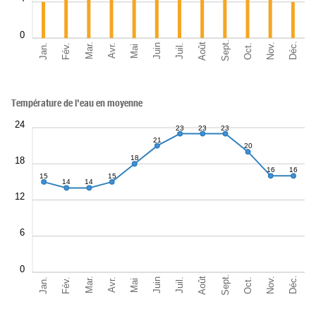
0
Sept.
Déc.
Août
Nov.
Jan.
Oct.
Mar.
Fév.
Juil.
Juin
Avr.
Mai
Température de l'eau en moyenne
24
23
23
23
21
20
18
18
16
16
15
15
14
14
12
6
0
Sept.
Déc.
Août
Nov.
Jan.
Oct.
Mar.
Fév.
Juil.
Juin
Avr.
Mai