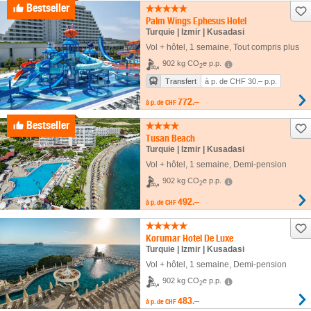
Bestseller
Palm Wings Ephesus Hotel
Turquie | Izmir | Kusadasi
Vol + hôtel
,
1 semaine
, Tout compris plus
902 kg CO
e p.p.
2
Transfert
à p. de CHF 30.– p.p.
772.–
à p. de
CHF
Bestseller
Tusan Beach
Turquie | Izmir | Kusadasi
Vol + hôtel
,
1 semaine
, Demi-pension
902 kg CO
e p.p.
2
492.–
à p. de
CHF
Korumar Hotel De Luxe
Turquie | Izmir | Kusadasi
Vol + hôtel
,
1 semaine
, Demi-pension
902 kg CO
e p.p.
2
483.–
à p. de
CHF