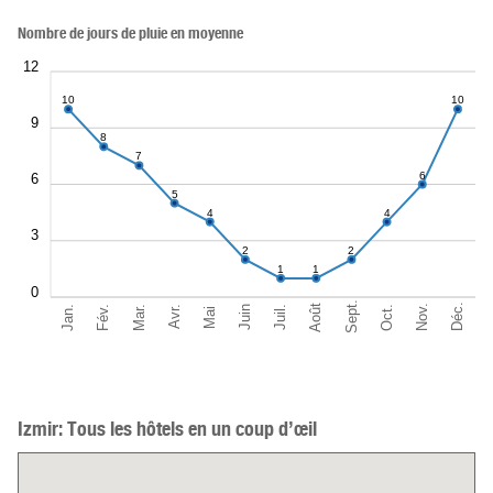
Nombre de jours de pluie en moyenne
12
10
10
9
8
7
6
6
5
4
4
3
2
2
1
1
0
Sept.
Déc.
Août
Nov.
Jan.
Oct.
Mar.
Fév.
Juil.
Juin
Avr.
Mai
Izmir: Tous les hôtels en un coup d’œil