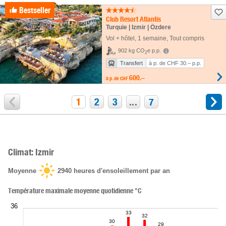
Bestseller
Club Resort Atlantis
Turquie | Izmir | Özdere
Vol + hôtel
,
1 semaine
, Tout compris
902 kg CO
e p.p.
2
Transfert
à p. de CHF 30.– p.p.
600.–
à p. de
CHF
1
2
3
...
7
Climat: Izmir
Moyenne
2940
heures d'ensoleillement par an
Température maximale moyenne quotidienne °C
36
33
32
30
29