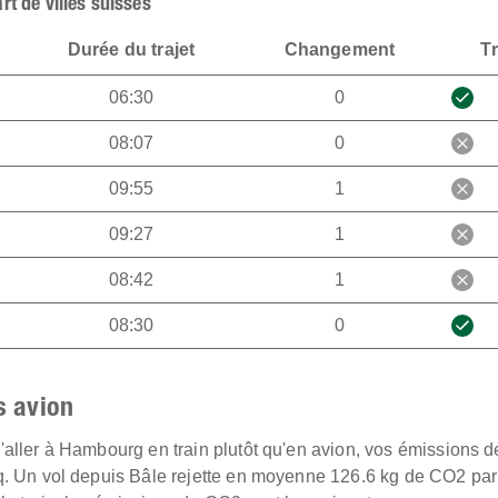
rt de villes suisses
Durée du trajet
Changement
Tr
06:30
0
08:07
0
09:55
1
09:27
1
08:42
1
08:30
0
s avion
'aller à Hambourg en train plutôt qu'en avion, vos émissions 
nq. Un vol depuis Bâle rejette en moyenne 126.6 kg de CO2 pa