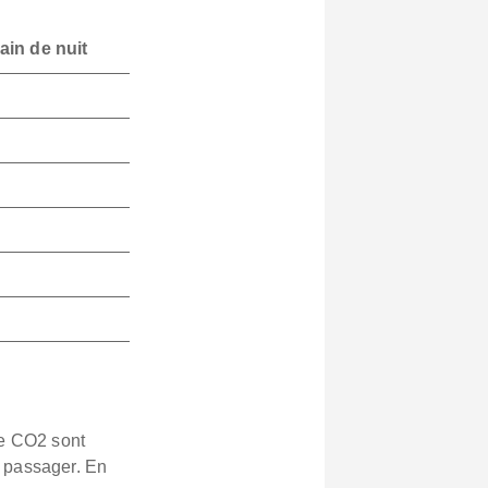
ain de nuit
de CO2 sont
r passager. En