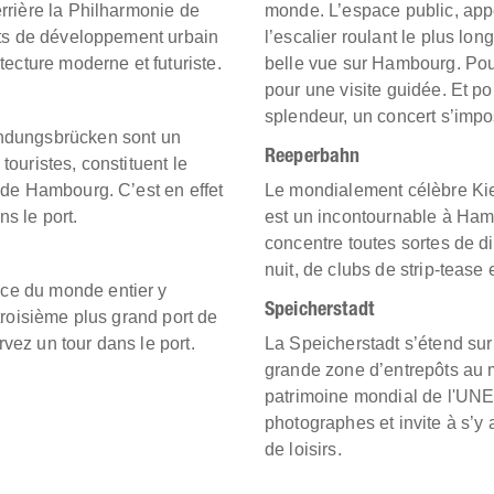
errière la Philharmonie de
monde. L’espace public, appe
jets de développement urbain
l’escalier roulant le plus lon
tecture moderne et futuriste.
belle vue sur Hambourg. Pour v
pour une visite guidée. Et po
splendeur, un concert s’impo
andungsbrücken sont un
Reeperbahn
touristes, constituent le
t de Hambourg. C’est en effet
Le mondialement célèbre Kiez
s le port.
est un incontournable à Ham
concentre toutes sortes de d
nuit, de clubs de strip-tease 
ce du monde entier y
Speicherstadt
 troisième plus grand port de
vez un tour dans le port.
La Speicherstadt s’étend sur 
grande zone d’entrepôts au m
patrimoine mondial de l'UNE
photographes et invite à s’y
de loisirs.