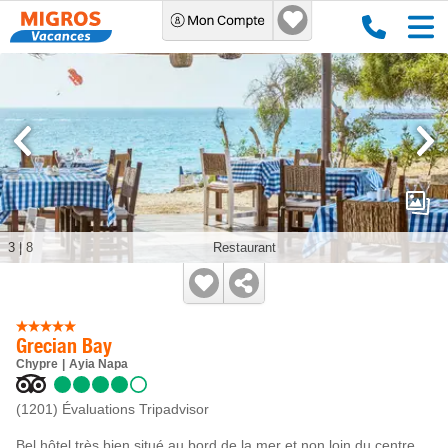
3
|
8
Restaurant
Grecian Bay
Chypre
Ayia Napa
(1201)
Évaluations Tripadvisor
Bel hôtel très bien situé au bord de la mer et non loin du centre