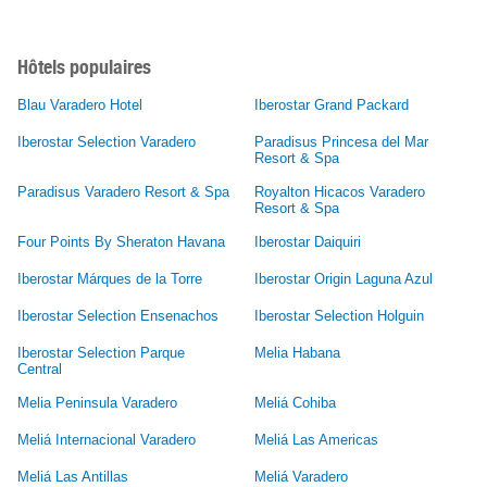
Hôtels populaires
Blau Varadero Hotel
Iberostar Grand Packard
Iberostar Selection Varadero
Paradisus Princesa del Mar
Resort & Spa
Paradisus Varadero Resort & Spa
Royalton Hicacos Varadero
Resort & Spa
Four Points By Sheraton Havana
Iberostar Daiquiri
Iberostar Márques de la Torre
Iberostar Origin Laguna Azul
Iberostar Selection Ensenachos
Iberostar Selection Holguin
Iberostar Selection Parque
Melia Habana
Central
Melia Peninsula Varadero
Meliá Cohiba
Meliá Internacional Varadero
Meliá Las Americas
Meliá Las Antillas
Meliá Varadero