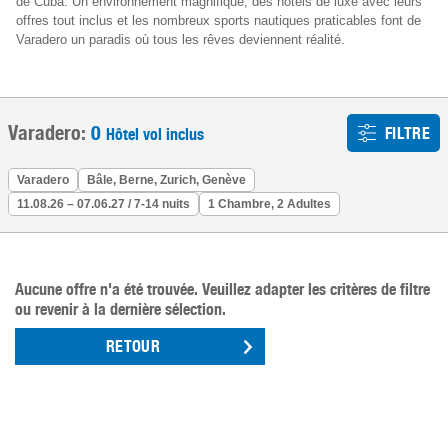
de Cuba. Un environnement magnifique, des hôtels de luxe avec leurs
offres tout inclus et les nombreux sports nautiques praticables font de
Varadero un paradis où tous les rêves deviennent réalité.
Varadero:
0
FILTRE
Hôtel vol inclus
Varadero
Bâle, Berne, Zurich, Genève
11.08.26 – 07.06.27 / 7-14 nuits
1 Chambre, 2 Adultes
Aucune offre n'a été trouvée. Veuillez adapter les critères de filtre
ou revenir à la dernière sélection.
RETOUR