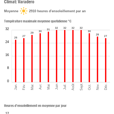
Climat: Varadero
Moyenne
2910
heures d'ensoleillement par an
Température maximale moyenne quotidienne °C
32
32
32
32
32
31
30
30
29
28
27
27
26
24
16
8
0
Sept.
Déc.
Août
Nov.
Jan.
Oct.
Mar.
Fév.
Juil.
Juin
Avr.
Mai
Heures d'ensoleillement en moyenne par jour
12