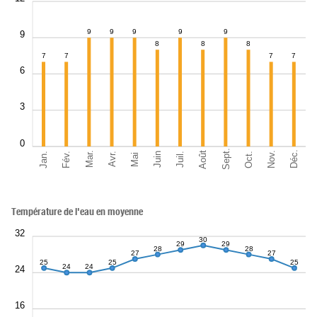
9
9
9
9
9
9
8
8
8
7
7
7
7
6
3
0
Sept.
Déc.
Août
Nov.
Jan.
Oct.
Mar.
Fév.
Juil.
Juin
Avr.
Mai
Température de l'eau en moyenne
32
30
29
29
28
28
27
27
25
25
25
24
24
24
16