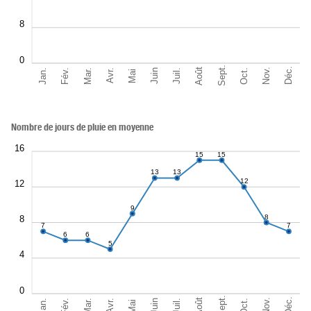
8
0
Sept.
Déc.
Août
Nov.
Jan.
Oct.
Mar.
Fév.
Juil.
Juin
Avr.
Mai
Nombre de jours de pluie en moyenne
16
15
15
13
13
12
12
9
8
8
7
7
6
6
5
4
0
Sept.
Déc.
Août
Nov.
Jan.
Oct.
Mar.
Fév.
Juil.
Juin
Avr.
Mai