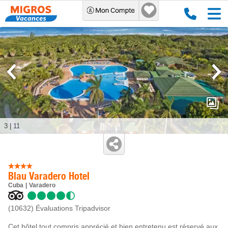
3
|
11
Blau Varadero Hotel
Cuba
Varadero
(10632)
Évaluations Tripadvisor
Cet hôtel tout compris apprécié et bien entretenu est réservé aux